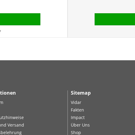
?
tionen
Sitemap
um
Vidar
Fakten
utzhinweise
Impact
und Versand
Über Uns
sbelehrung
Shop