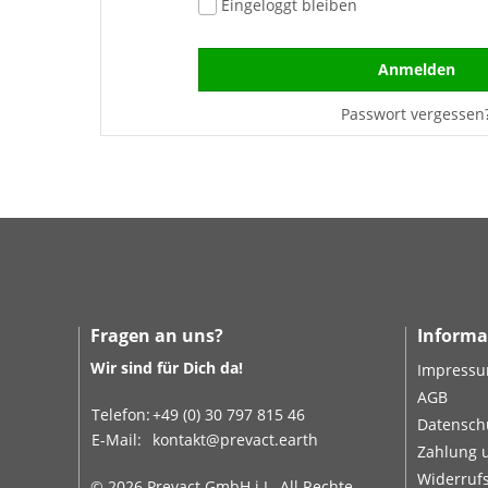
Eingeloggt bleiben
Anmelden
Passwort vergessen
Fragen an uns?
Informa
Wir sind für Dich da!
Impress
AGB
Telefon:
+49 (0) 30 797 815 46
Datensch
E-Mail:
kontakt@prevact.earth
Zahlung 
Widerruf
© 2026 Prevact GmbH i.L. All Rechte