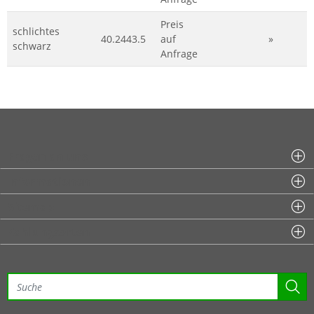
Preis
schlichtes
40.2443.5
auf
»
schwarz
Anfrage
Fragen an uns
Informationen
Sitemap
Zahlungsarten